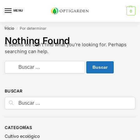
MENU
0
Inicio
Por determinar
/
Nothing Found
It seems we can’t find what you’re looking for. Perhaps
searching can help.
BUSCAR
CATEGORÍAS
Cultivo ecológico