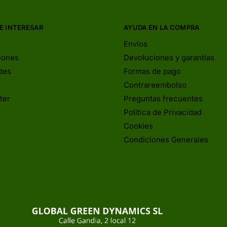
E INTERESAR
AYUDA EN LA COMPRA
Envíos
iones
Devoluciones y garantías
des
Formas de pago
Contrareembolso
ter
Preguntas frecuentes
Política de Privacidad
Cookies
Condiciones Generales