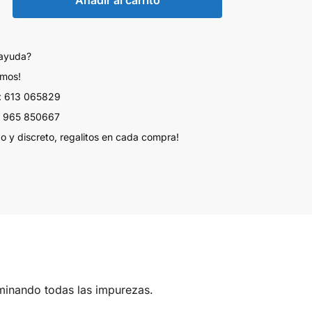
 ayuda?
amos!
 613 065829
 965 850667
do y discreto, regalitos en cada compra!
minando todas las impurezas.