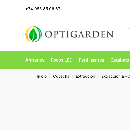
+34 965 85 06 67
Armarios
Focos LED
Fertilizantes
Catálogo
Inicio
Cosecha
Extracción
Extracción BH
/
/
/