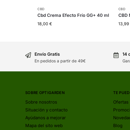
CBD
CBD
Cbd Crema Efecto Frío GG+ 40 ml
CBD N
18,00
€
13,9
Envío Gratis
14 
En pedidos a partir de 49€
Gar
SOBRE OPTIGARDEN
TE PUED
Sobre nosotros
Ofertas
Situación y contacto
Promoc
Ayúdanos a mejorar
Noveda
Mapa del sito web
Blog