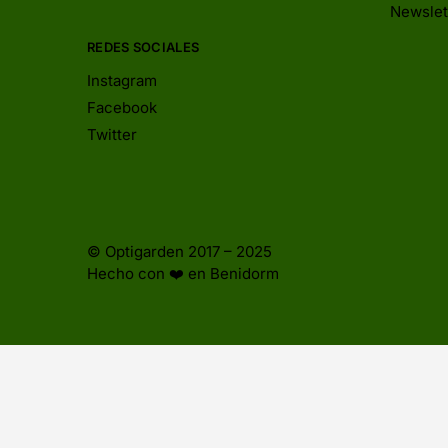
Newslet
REDES SOCIALES
Instagram
Facebook
Twitter
© Optigarden 2017 – 2025
Hecho con ❤️ en Benidorm