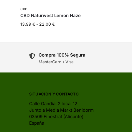
CBD
CBD Naturwest Lemon Haze
13,99
€
-
22,00
€
Compra 100% Segura
MasterCard / Visa
SITUACIÓN Y CONTACTO
Calle Gandia, 2 local 12
Junto a Media Markt Benidorm
03509 Finestrat (Alicante)
España