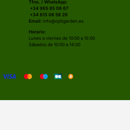
Tfno. / WhatsApp:
+34 965 85 06 67
+34 613 06 58 29
Email:
info@optigarden.es
Horario:
Lunes a viernes de 10:00 a 15:00
Sábados de 10:00 a 14:00