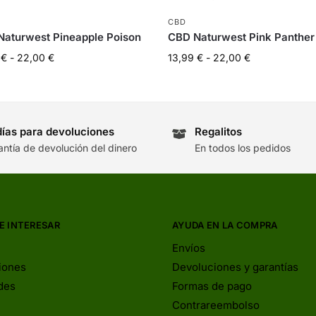
CBD
aturwest Pineapple Poison
CBD Naturwest Pink Panther
9
€
-
22,00
€
13,99
€
-
22,00
€
días para devoluciones
Regalitos
antía de devolución del dinero
En todos los pedidos
E INTERESAR
AYUDA EN LA COMPRA
Envíos
iones
Devoluciones y garantías
des
Formas de pago
Contrareembolso