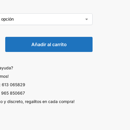
Añadir al carrito
 ayuda?
amos!
 613 065829
 965 850667
do y discreto, regalitos en cada compra!