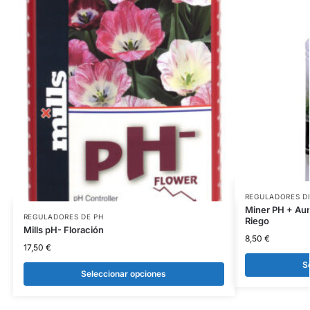
REGULADORES D
Miner PH + Aum
REGULADORES DE PH
Riego
Mills pH- Floración
8,50
€
17,50
€
S
Seleccionar opciones