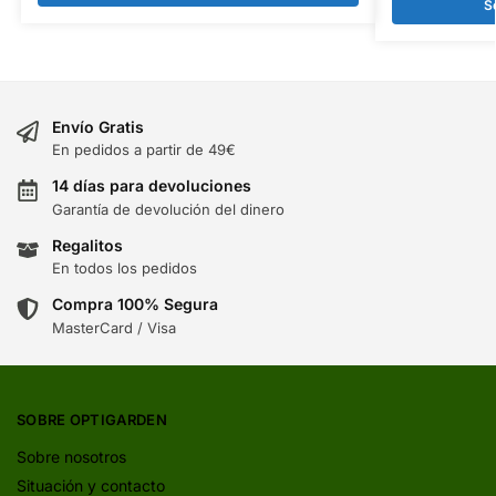
S
Envío Gratis
En pedidos a partir de 49€
14 días para devoluciones
Garantía de devolución del dinero
Regalitos
En todos los pedidos
Compra 100% Segura
MasterCard / Visa
SOBRE OPTIGARDEN
Sobre nosotros
Situación y contacto