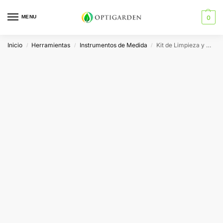
MENU
0
Inicio
Herramientas
Instrumentos de Medida
Kit de Limpieza y Calibración Electrodo pH y EC Bluelab
/
/
/