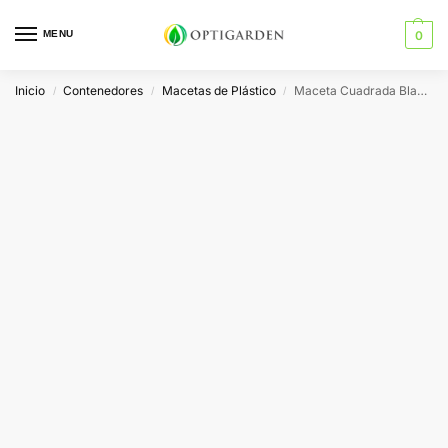
MENU
0
Inicio
Contenedores
Macetas de Plástico
Maceta Cuadrada Blanca 6L 18x18x23cm
/
/
/