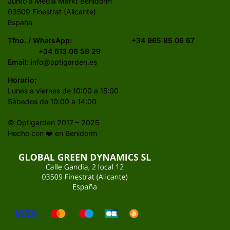
Junto a Media Markt Benidorm
03509 Finestrat (Alicante)
España
Tfno. / WhatsApp:
+34 965 85 06 67
+34 613 06 58 29
Email:
info@optigarden.es
Horario:
Lunes a viernes de 10:00 a 15:00
Sábados de 10:00 a 14:00
© Optigarden 2017 – 2025
Hecho con ❤️ en Benidorm