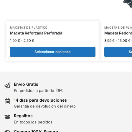
MACETAS DE PLÁSTICO
MACETAS DE PL
Maceta Reforzada Perforada
Maceta Redond
1,90
€
-
2,50
€
3,99
€
-
15,00
€
Seleccionar opciones
S
Envío Gratis
En pedidos a partir de 49€
14 días para devoluciones
Garantía de devolución del dinero
Regalitos
En todos los pedidos
Compra 100% Segura