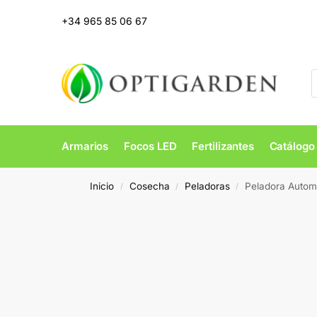
+34 965 85 06 67
Armarios
Focos LED
Fertilizantes
Catálogo
Inicio
Cosecha
Peladoras
Peladora Autom
/
/
/