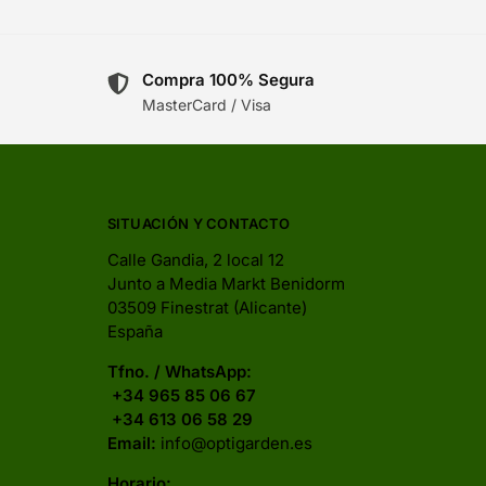
Compra 100% Segura
MasterCard / Visa
SITUACIÓN Y CONTACTO
Calle Gandia, 2 local 12
Junto a Media Markt Benidorm
03509 Finestrat (Alicante)
España
Tfno. / WhatsApp:
+34 965 85 06 67
+34 613 06 58 29
Email:
info@optigarden.es
Horario: