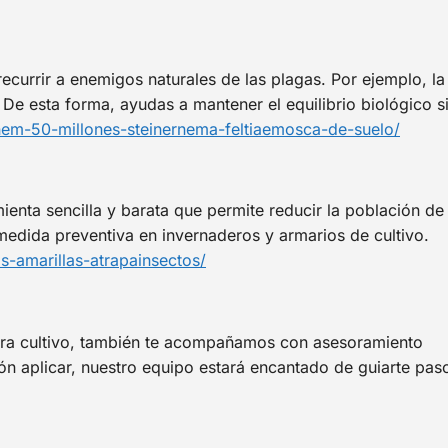
ecurrir a enemigos naturales de las plagas. Por ejemplo, l
De esta forma, ayudas a mantener el equilibrio biológico s
nem-50-millones-steinernema-feltiaemosca-de-suelo/
ienta sencilla y barata que permite reducir la población d
medida preventiva en invernaderos y armarios de cultivo.
s-amarillas-atrapainsectos/
ra cultivo, también te acompañamos con asesoramiento
ón aplicar, nuestro equipo estará encantado de guiarte pas