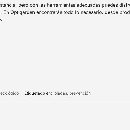
nstancia, pero con las herramientas adecuadas puedes disfr
o. En Optigarden encontrarás todo lo necesario: desde pro
s.
 ecológico
Etiquetado en:
plagas
,
prevención