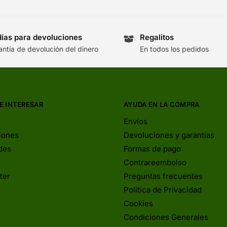
días para devoluciones
Regalitos
antía de devolución del dinero
En todos los pedidos
E INTERESAR
AYUDA EN LA COMPRA
Envíos
iones
Devoluciones y garantías
des
Formas de pago
Contrareembolso
ter
Preguntas frecuentes
Política de Privacidad
Cookies
Condiciones Generales