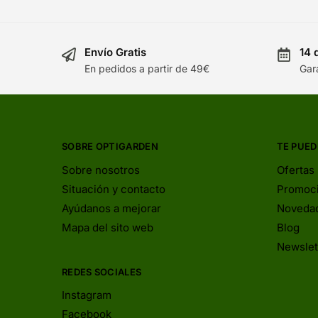
Envío Gratis
14 
En pedidos a partir de 49€
Gar
SOBRE OPTIGARDEN
TE PUED
Sobre nosotros
Ofertas
Situación y contacto
Promoc
Ayúdanos a mejorar
Noveda
Mapa del sito web
Blog
Newslet
REDES SOCIALES
Instagram
Facebook