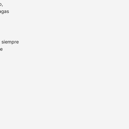
o,
agas
o siempre
de