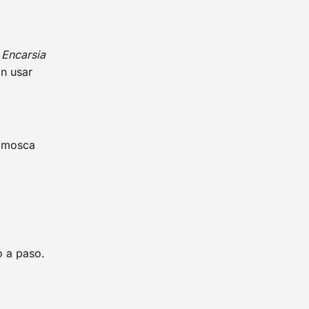
a
Encarsia
in usar
e mosca
o a paso.