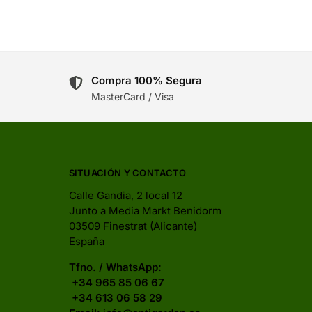
Compra 100% Segura
MasterCard / Visa
SITUACIÓN Y CONTACTO
Calle Gandia, 2 local 12
Junto a Media Markt Benidorm
03509 Finestrat (Alicante)
España
Tfno. / WhatsApp:
+34 965 85 06 67
+34 613 06 58 29