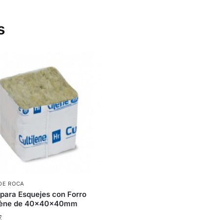
s
DE ROCA
para Esquejes con Forro
ilène de 40x40x40mm
€