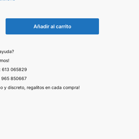
Añadir al carrito
 ayuda?
amos!
 613 065829
 965 850667
do y discreto, regalitos en cada compra!