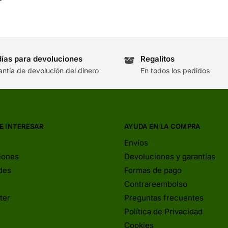
días para devoluciones
Regalitos
antía de devolución del dinero
En todos los pedidos
E INTERESAR
AYUDA EN LA COMPRA
Envíos
iones
Devoluciones y garantías
des
Formas de pago
Contrareembolso
ter
Preguntas frecuentes
Política de Privacidad
Cookies