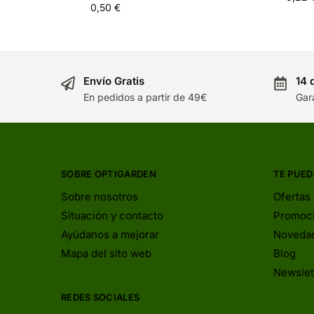
0,50
€
Envío Gratis
14 
En pedidos a partir de 49€
Gar
SOBRE OPTIGARDEN
TE PUED
Sobre nosotros
Ofertas
Situación y contacto
Promoc
Ayúdanos a mejorar
Noveda
Mapa del sito web
Blog
Newslet
REDES SOCIALES