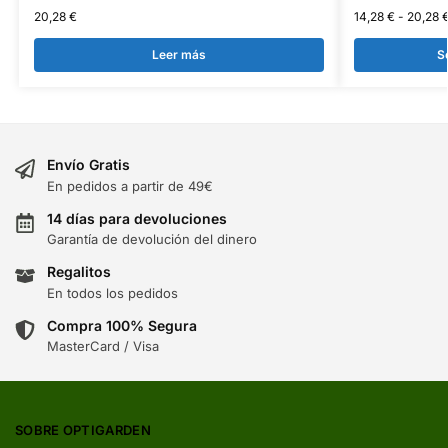
20,28
€
14,28
€
-
20,28
Leer más
S
Envío Gratis
En pedidos a partir de 49€
14 días para devoluciones
Garantía de devolución del dinero
Regalitos
En todos los pedidos
Compra 100% Segura
MasterCard / Visa
SOBRE OPTIGARDEN