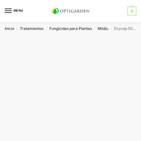
MENU
0
Inicio
Tratamientos
Fungicidas para Plantas
Mildiu
Drycop 50 DF Sipcam
/
/
/
/