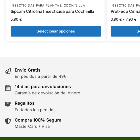
INSECTICIDAS PARA PLANTAS
,
COCHINILLA
INSECTICIDAS P
Sipcam Citrolina Insecticida para Cochinilla
Prot-eco Cinna
5,90
€
3,90
€
-
7,90
€
Seleccionar opciones
S
Envío Gratis
En pedidos a partir de 49€
14 días para devoluciones
Garantía de devolución del dinero
Regalitos
En todos los pedidos
Compra 100% Segura
MasterCard / Visa