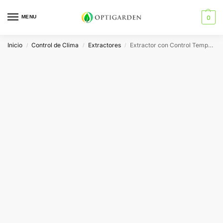
MENU
0
Inicio
Control de Clima
Extractores
Extractor con Control Temperatura Prima Klima PK125-TC 400m3/h
/
/
/