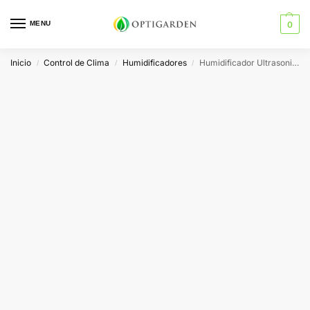
MENU
0
Inicio
Control de Clima
Humidificadores
Humidificador Ultrasonido Monzón (Mist Maker)
/
/
/