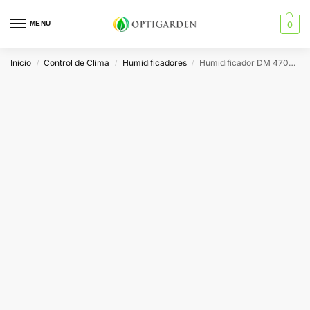
MENU
0
Inicio
Control de Clima
Humidificadores
Humidificador DM 4700 Dutch Masters
/
/
/