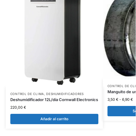
CONTROL DE CL
Manguito de u
CONTROL DE CLIMA
,
DESHUMIDIFICADORES
Deshumidificador 12L/día Cornwall Electronics
3,50
€
-
6,90
€
220,00
€
S
Añadir al carrito