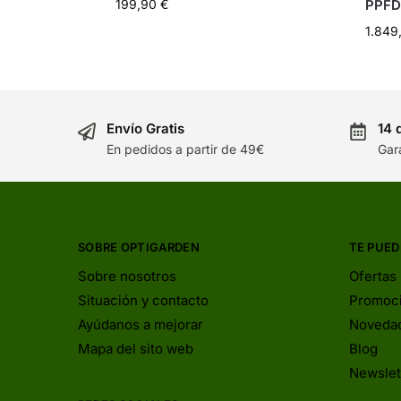
199,90
€
PPFD
1.849
Envío Gratis
14 
En pedidos a partir de 49€
Gar
SOBRE OPTIGARDEN
TE PUED
Sobre nosotros
Ofertas
Situación y contacto
Promoc
Ayúdanos a mejorar
Noveda
Mapa del sito web
Blog
Newslet