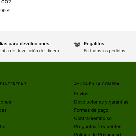
 CO2
,99
€
días para devoluciones
Regalitos
antía de devolución del dinero
En todos los pedidos
E INTERESAR
AYUDA EN LA COMPRA
Envíos
iones
Devoluciones y garantías
des
Formas de pago
Contrareembolso
ter
Preguntas frecuentes
Política de Privacidad