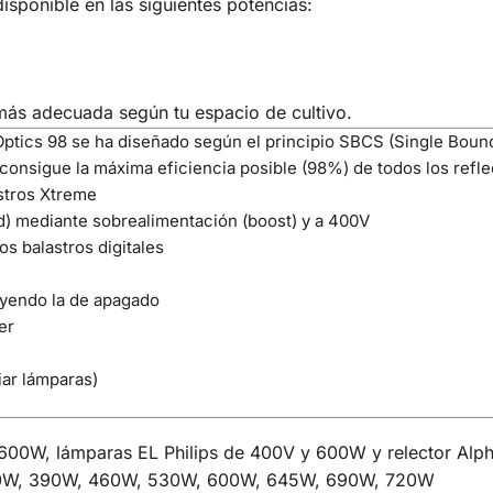
isponible en las siguientes potencias:
más adecuada según tu espacio de cultivo.
Optics 98 se ha diseñado según el principio SBCS (Single Bounc
consigue la máxima eficiencia posible (98%) de todos los refle
astros Xtreme
d) mediante sobrealimentación (boost) y a 400V
os balastros digitales
uyendo la de apagado
ler
iar lámparas)
600W, lámparas EL Philips de 400V y 600W y relector Alp
 320W, 390W, 460W, 530W, 600W, 645W, 690W, 720W