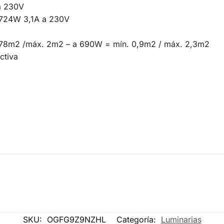
 a 230V
 724W 3,1A a 230V
 0,78m2 /máx. 2m2 – a 690W = mín. 0,9m2 / máx. 2,3m2
ctiva
SKU:
OGFG9Z9NZHL
Categoría:
Luminarias