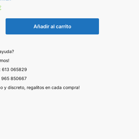
€
Añadir al carrito
 ayuda?
amos!
 613 065829
 965 850667
do y discreto, regalitos en cada compra!