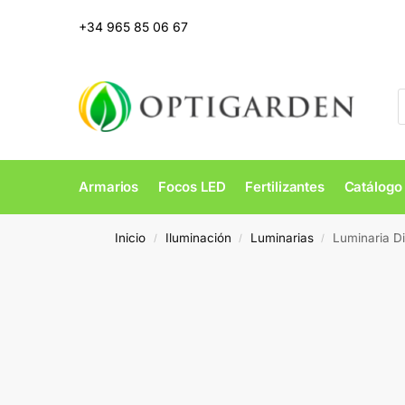
+34 965 85 06 67
Armarios
Focos LED
Fertilizantes
Catálogo
Inicio
Iluminación
Luminarias
Luminaria D
/
/
/