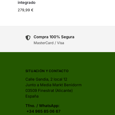
integrado
279,99
€
Compra 100% Segura
MasterCard / Visa
SITUACIÓN Y CONTACTO
Calle Gandia, 2 local 12
Junto a Media Markt Benidorm
03509 Finestrat (Alicante)
España
Tfno. / WhatsApp:
+34 965 85 06 67