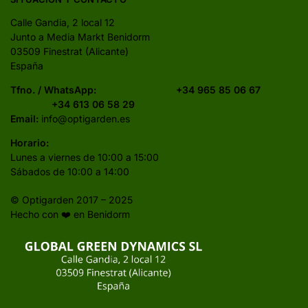
Calle Gandia, 2 local 12
Junto a Media Markt Benidorm
03509 Finestrat (Alicante)
España
Tfno. / WhatsApp:
+34 965 85 06 67
+34 613 06 58 29
Email:
info@optigarden.es
Horario:
Lunes a viernes de 10:00 a 15:00
Sábados de 10:00 a 14:00
© Optigarden 2017 – 2025
Hecho con ❤️ en Benidorm