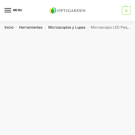
MENU
0
Inicio
Herramientas
Microscopios y Lupas
Microscopio LED Pequeño 60-100X
/
/
/