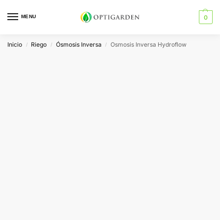
MENU
0
Inicio
Riego
Ósmosis Inversa
Osmosis Inversa Hydroflow
/
/
/