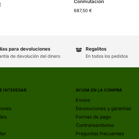
Conmutación
€
687,50
€
días para devoluciones
Regalitos
antía de devolución del dinero
En todos los pedidos
E INTERESAR
AYUDA EN LA COMPRA
Envíos
iones
Devoluciones y garantías
des
Formas de pago
Contrareembolso
ter
Preguntas frecuentes