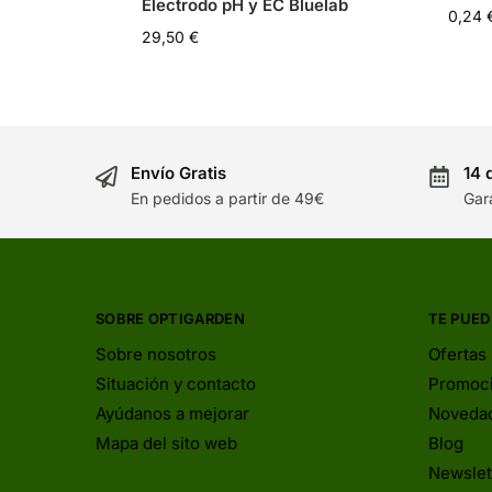
Electrodo pH y EC Bluelab
0,24
29,50
€
Envío Gratis
14 
En pedidos a partir de 49€
Gar
SOBRE OPTIGARDEN
TE PUED
Sobre nosotros
Ofertas
Situación y contacto
Promoc
Ayúdanos a mejorar
Noveda
Mapa del sito web
Blog
Newslet