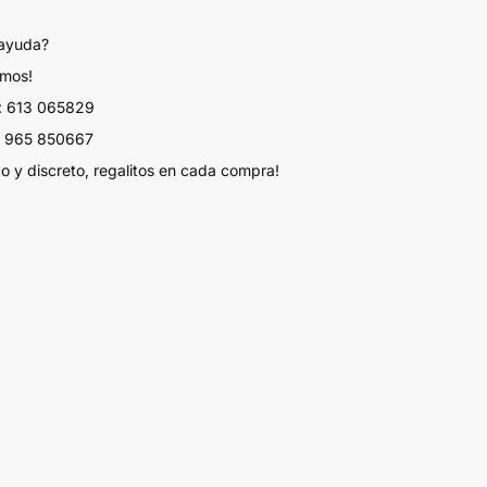
 ayuda?
amos!
 613 065829
 965 850667
do y discreto, regalitos en cada compra!