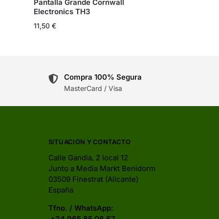
Pantalla Grande Cornwall
Electronics TH3
11,50
€
Compra 100% Segura
MasterCard / Visa
SITUACIÓN Y CONTACTO
Calle Gandia, 2 local 12
Junto a Media Markt Benidorm
03509 Finestrat (Alicante)
España
Tfno. / WhatsApp:
+34 965 85 06 67