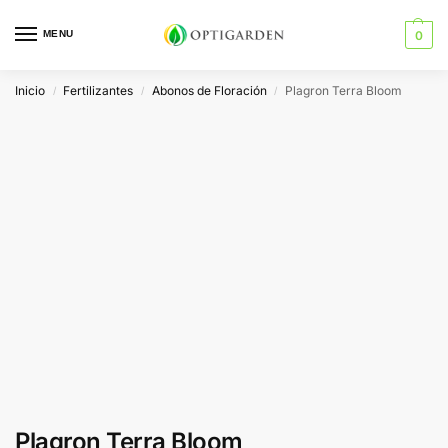
MENU
0
Inicio
Fertilizantes
Abonos de Floración
Plagron Terra Bloom
/
/
/
Plagron Terra Bloom