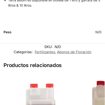
Terra Bloom es disponible en botella de 1 litro y garrafa de 5
litros & 10 litros.
Peso
N/D
SKU:
N/D
Categorías:
Fertilizantes
,
Abonos de Floración
Productos relacionados