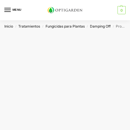
MENU
0
Inicio
Tratamientos
Fungicidas para Plantas
Damping Off
Prot-Eco Phytoprot Max
/
/
/
/