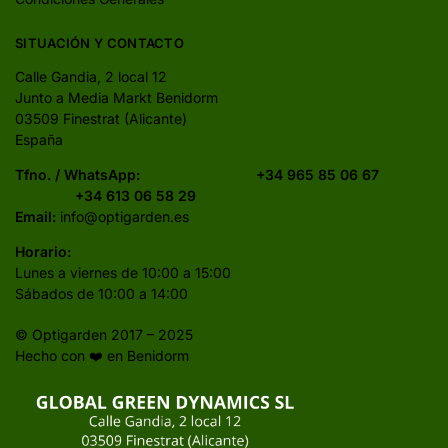
SITUACIÓN Y CONTACTO
Calle Gandia, 2 local 12
Junto a Media Markt Benidorm
03509 Finestrat (Alicante)
España
Tfno. / WhatsApp:
+34 965 85 06 67
+34 613 06 58 29
Email:
info@optigarden.es
Horario:
Lunes a viernes de 10:00 a 15:00
Sábados de 10:00 a 14:00
© Optigarden 2017 – 2025
Hecho con ❤️ en Benidorm