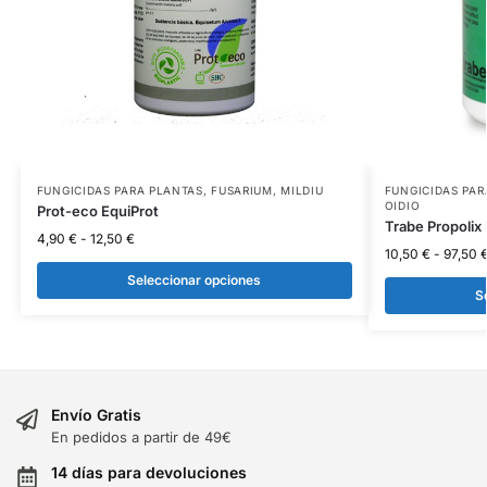
FUNGICIDAS PARA PLANTAS
,
FUSARIUM
,
MILDIU
FUNGICIDAS PAR
OIDIO
Prot-eco EquiProt
Trabe Propolix
4,90
€
-
12,50
€
10,50
€
-
97,50
Seleccionar opciones
S
Envío Gratis
En pedidos a partir de 49€
14 días para devoluciones