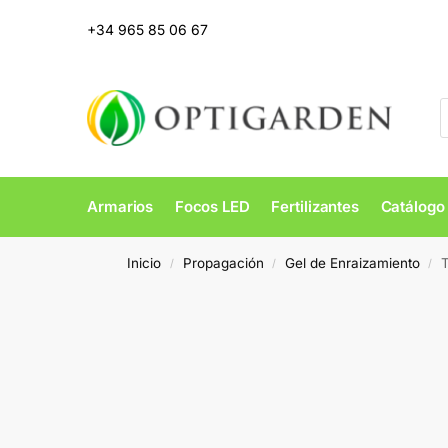
+34 965 85 06 67
Armarios
Focos LED
Fertilizantes
Catálogo
Inicio
Propagación
Gel de Enraizamiento
T
/
/
/