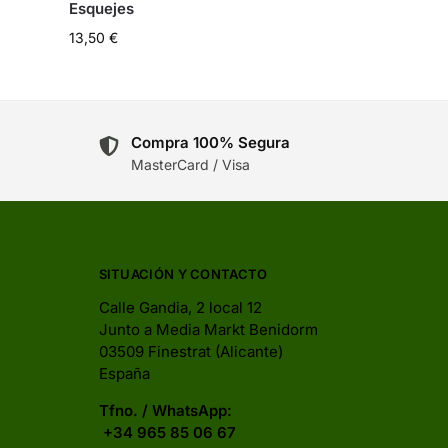
Esquejes
13,50
€
Compra 100% Segura
MasterCard / Visa
SITUACIÓN Y CONTACTO
Calle Gandia, 2 local 12
Junto a Media Markt Benidorm
03509 Finestrat (Alicante)
España
Tfno. / WhatsApp:
+34 965 85 06 67