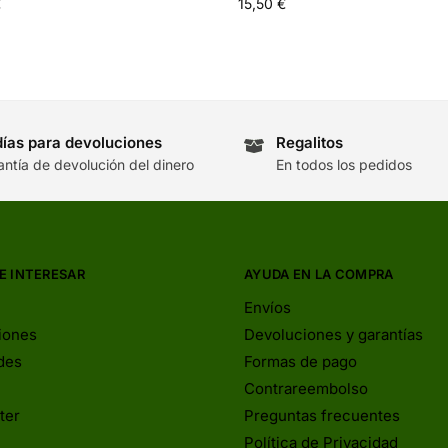
€
15,50
€
días para devoluciones
Regalitos
antía de devolución del dinero
En todos los pedidos
E INTERESAR
AYUDA EN LA COMPRA
Envíos
iones
Devoluciones y garantías
des
Formas de pago
Contrareembolso
ter
Preguntas frecuentes
Política de Privacidad