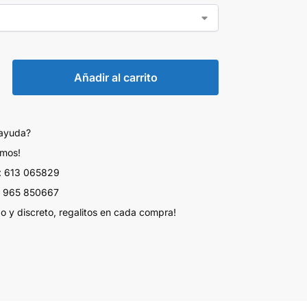
Añadir al carrito
 ayuda?
amos!
 613 065829
 965 850667
do y discreto, regalitos en cada compra!