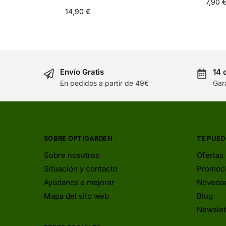
7,90
14,90
€
Envío Gratis
14 
En pedidos a partir de 49€
Gar
SOBRE OPTIGARDEN
TE PUED
Sobre nosotros
Ofertas
Situación y contacto
Promoc
Ayúdanos a mejorar
Noveda
Mapa del sito web
Blog
Newslet