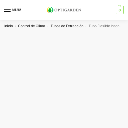
MENU
0
Inicio
Control de Clima
Tubos de Extracción
Tubo Flexible Insonorizado de Polipropileno Sono-Trap VDL
/
/
/