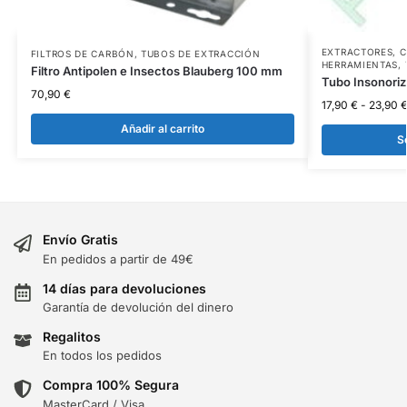
EXTRACTORES
,
C
FILTROS DE CARBÓN
,
TUBOS DE EXTRACCIÓN
HERRAMIENTAS
,
Filtro Antipolen e Insectos Blauberg 100 mm
Tubo Insonori
70,90
€
17,90
€
-
23,90
Añadir al carrito
S
Envío Gratis
En pedidos a partir de 49€
14 días para devoluciones
Garantía de devolución del dinero
Regalitos
En todos los pedidos
Compra 100% Segura
MasterCard / Visa