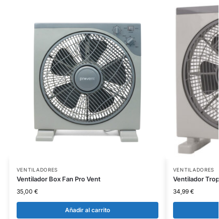
VENTILADORES
VENTILADORES
Ventilador Box Fan Pro Vent
Ventilador Tro
35,00
€
34,99
€
Añadir al carrito