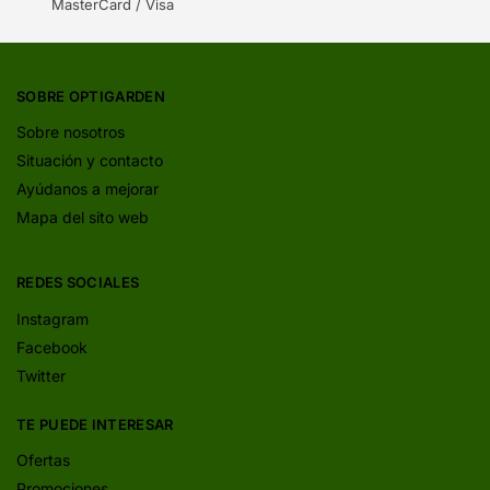
MasterCard / Visa
SOBRE OPTIGARDEN
Sobre nosotros
Situación y contacto
Ayúdanos a mejorar
Mapa del sito web
REDES SOCIALES
Instagram
Facebook
Twitter
TE PUEDE INTERESAR
Ofertas
Promociones