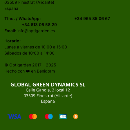
03509 Finestrat (Alicante)
España
Tfno. / WhatsApp:
+34 965 85 06 67
+34 613 06 58 29
Email:
info@optigarden.es
Horario:
Lunes a viernes de 10:00 a 15:00
Sábados de 10:00 a 14:00
© Optigarden 2017 – 2025
Hecho con ❤️ en Benidorm