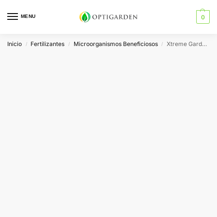
MENU
0
Inicio
Fertilizantes
Microorganismos Beneficiosos
Xtreme Gardening Mykos
/
/
/