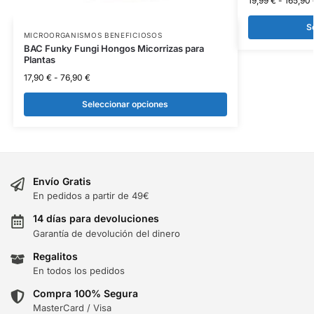
19,99
€
-
165,90
S
MICROORGANISMOS BENEFICIOSOS
BAC Funky Fungi Hongos Micorrizas para
Plantas
17,90
€
-
76,90
€
Seleccionar opciones
Envío Gratis
En pedidos a partir de 49€
14 días para devoluciones
Garantía de devolución del dinero
Regalitos
En todos los pedidos
Compra 100% Segura
MasterCard / Visa