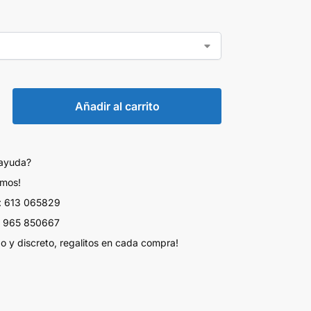
Añadir al carrito
 ayuda?
amos!
 613 065829
 965 850667
do y discreto, regalitos en cada compra!