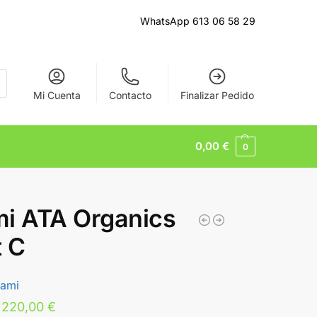
WhatsApp 613 06 58 29
Mi Cuenta
Contacto
Finalizar Pedido
0,00
€
0
i ATA Organics
 C
tami
220,00
€