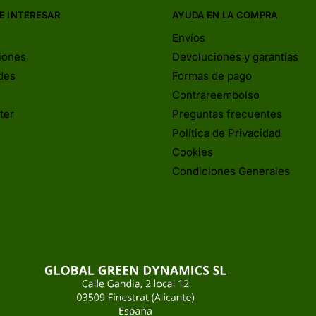
E INTERESAR
AYUDA EN LA COMPRA
Envíos
iones
Devoluciones y garantías
des
Formas de pago
Contrareembolso
ter
Preguntas frecuentes
Política de Privacidad
Cookies
Condiciones Generales