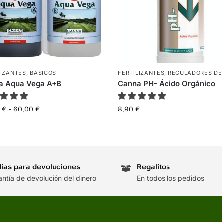
LIZANTES
,
BÁSICOS
FERTILIZANTES
,
REGULADORES DE
a Aqua Vega A+B
Canna PH- Ácido Orgánico
0
€
-
60,00
€
8,90
€
días para devoluciones
Regalitos
antía de devolución del dinero
En todos los pedidos