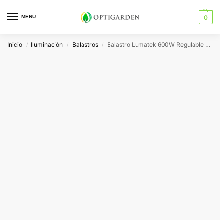
MENU
0
Inicio
Iluminación
Balastros
Balastro Lumatek 600W Regulable y Controlable
/
/
/