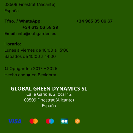
03509 Finestrat (Alicante)
España
Tfno. / WhatsApp:
+34 965 85 06 67
+34 613 06 58 29
Email:
info@optigarden.es
Horario:
Lunes a viernes de 10:00 a 15:00
Sábados de 10:00 a 14:00
© Optigarden 2017 – 2025
Hecho con ❤️ en Benidorm