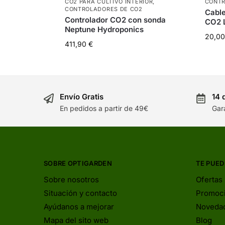
CO2 PARA CULTIVO INTERIOR
,
CONTR
CONTROLADORES DE CO2
Cable
Controlador CO2 con sonda
CO2 L
Neptune Hydroponics
20,0
411,90
€
Envío Gratis
14 
En pedidos a partir de 49€
Gar
SOBRE OPTIGARDEN
TE PUED
Sobre nosotros
Ofertas
Situación y contacto
Promoc
Ayúdanos a mejorar
Noveda
Mapa del sito web
Blog