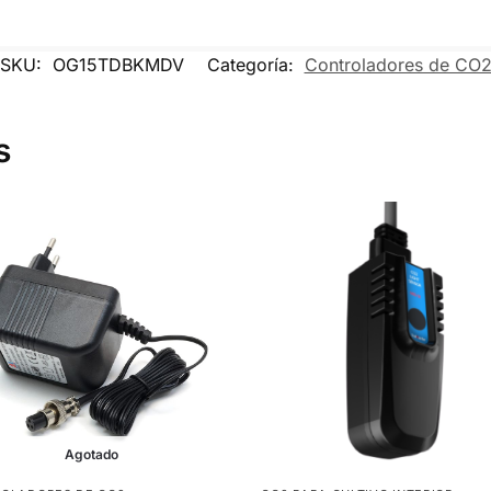
SKU:
OG15TDBKMDV
Categoría:
Controladores de CO
s
Agotado