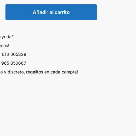
Añadir al carrito
 ayuda?
amos!
 613 065829
 965 850667
do y discreto, regalitos en cada compra!