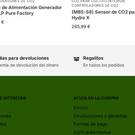
OLADORES DE CO2
CO2 PARA CULTIVO INTERIOR
,
CONTROLADORES DE CO2
 de Alimentación Generador
(MBS-S8) Sensor de CO2 pa
P Pure Factory
Hydro X
0
€
265,99
€
días para devoluciones
Regalitos
antía de devolución del dinero
En todos los pedidos
E INTERESAR
AYUDA EN LA COMPRA
Envíos
iones
Devoluciones y garantías
des
Formas de pago
Contrareembolso