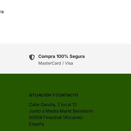
ra
Compra 100% Segura
MasterCard / Visa
SITUACIÓN Y CONTACTO
Calle Gandia, 2 local 12
Junto a Media Markt Benidorm
03509 Finestrat (Alicante)
España