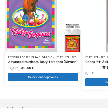
ESTIMULADORES PARA FLORACIÓN
,
FERTILIZANTES
FERTILIZANTES
,
Advanced Nutrients Tasty Terpenes (Nirvana)
Canna PH- Áci
15,00
€
-
350,00
€
8,90
€
Seleccionar opciones
S