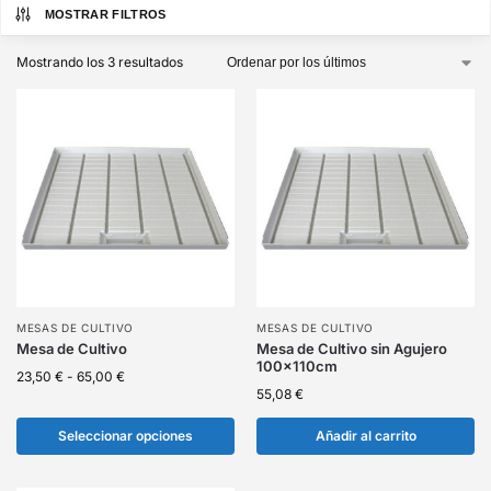
MOSTRAR FILTROS
Mostrando los 3 resultados
MESAS DE CULTIVO
MESAS DE CULTIVO
Mesa de Cultivo
Mesa de Cultivo sin Agujero
100x110cm
23,50
€
-
65,00
€
55,08
€
Seleccionar opciones
Añadir al carrito