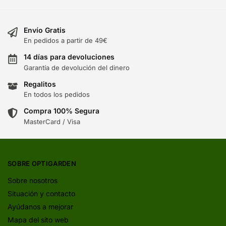
Envío Gratis
En pedidos a partir de 49€
14 días para devoluciones
Garantía de devolución del dinero
Regalitos
En todos los pedidos
Compra 100% Segura
MasterCard / Visa
SOBRE OPTIGARDEN
Sobre nosotros
Situación y contacto
Ayúdanos a mejorar
Mapa del sito web