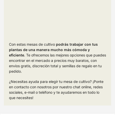
Con estas mesas de cultivo
podrás trabajar con tus
plantas de una manera mucho más cómoda y
eficiente
. Te ofrecemos las mejores opciones que puedes
encontrar en el mercado a precios muy baratos, con
envíos gratis, discreción total y semillas de regalo en tu
pedido.
¿Necesitas ayuda para elegir tu mesa de cultivo? ¡Ponte
en contacto con nosotros por nuestro chat online, redes
sociales, e-mail o teléfono y te ayudaremos en todo lo
que necesites!