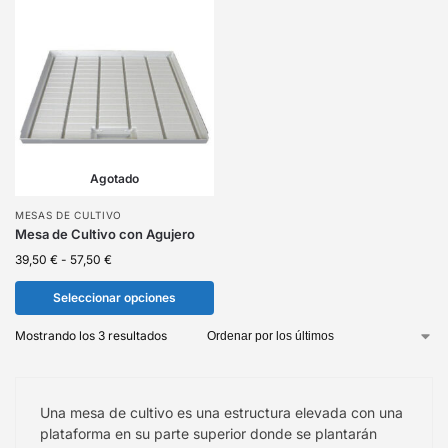
Agotado
MESAS DE CULTIVO
Mesa de Cultivo con Agujero
39,50
€
-
57,50
€
Seleccionar opciones
Mostrando los 3 resultados
Una mesa de cultivo es una estructura elevada con una
plataforma en su parte superior donde se plantarán