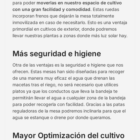
para poder
moverlas en nuestro espacio de cultivo
con una gran facilidad y comodidad
. Estas ruedas
incorporan frenos que dejarán la mesa totalmente
inmovilizada en caso de necesitarlo. Esto es una ventaja
primordial en cultivos de exterior, donde podremos
llevar nuestras plantas a zonas donde más luz solar hay.
Más seguridad e higiene
Otra de las ventajas es la seguridad e higiene que nos
ofrecen. Estas mesas han sido diseñadas para recoger
de una manera muy eficaz el agua que drenan las
macetas tras el riego, no será necesario que utilices
platos ya que los conductos que lleva la bandeja te
permitirán llevar el agua a cualquier zona de la bandeja
para poder recogerla con facilidad. Gracias a las patas
reguladoras de la mesa podremos inclinarla para que el
agua se estanque o drene por donde queramos.
Mayor Optimización del cultivo