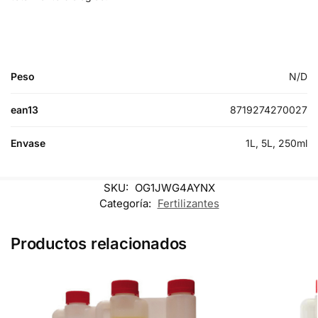
Peso
N/D
ean13
8719274270027
Envase
1L, 5L, 250ml
SKU:
OG1JWG4AYNX
Categoría:
Fertilizantes
Productos relacionados