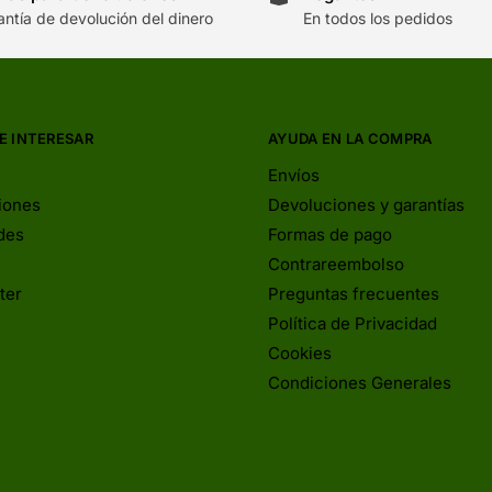
antía de devolución del dinero
En todos los pedidos
E INTERESAR
AYUDA EN LA COMPRA
Envíos
iones
Devoluciones y garantías
des
Formas de pago
Contrareembolso
ter
Preguntas frecuentes
Política de Privacidad
Cookies
Condiciones Generales