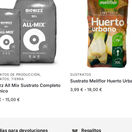
ATOS DE PRODUCCIÓN
,
SUSTRATOS
ATOS
,
TIERRA
Sustrato Meliflor Huerto Urb
zz All Mix Sustrato Completo
3,99
€
-
18,00
€
nico
€
-
15,00
€
días para devoluciones
Regalitos