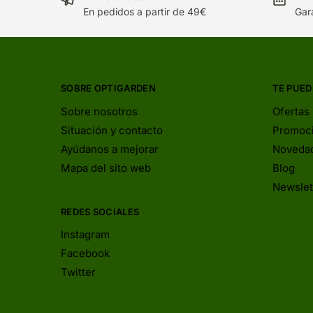
En pedidos a partir de 49€
Gar
SOBRE OPTIGARDEN
TE PUED
Sobre nosotros
Ofertas
Situación y contacto
Promoc
Ayúdanos a mejorar
Noveda
Mapa del sito web
Blog
Newslet
REDES SOCIALES
Instagram
Facebook
Twitter