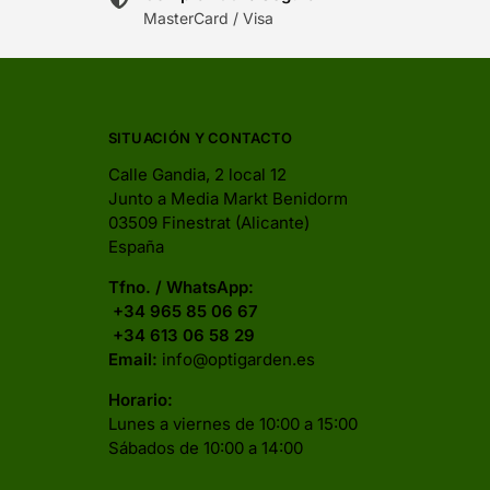
MasterCard / Visa
SITUACIÓN Y CONTACTO
Calle Gandia, 2 local 12
Junto a Media Markt Benidorm
03509 Finestrat (Alicante)
España
Tfno. / WhatsApp:
+34 965 85 06 67
+34 613 06 58 29
Email:
info@optigarden.es
Horario:
Lunes a viernes de 10:00 a 15:00
Sábados de 10:00 a 14:00