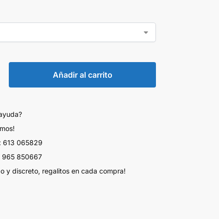
Añadir al carrito
 ayuda?
amos!
 613 065829
 965 850667
do y discreto, regalitos en cada compra!