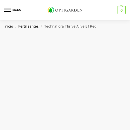
MENU
0
Inicio
Fertilizantes
Technaflora Thrive Alive B1 Red
/
/