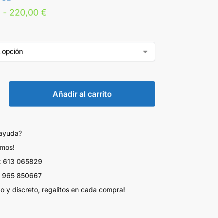
€
-
220,00
€
Añadir al carrito
 ayuda?
amos!
 613 065829
 965 850667
do y discreto, regalitos en cada compra!