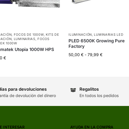
NACIÓN
,
FOCOS DE 1000W
,
KITS DE
ILUMINACIÓN
,
LUMINARIAS LED
NACIÓN
,
LUMINARIAS
,
FOCOS
PLED 6500K Growing Pure
EK 1000W
Factory
Lumatek Utopia 1000W HPS
50,00
€
-
79,99
€
00
€
días para devoluciones
Regalitos
antía de devolución del dinero
En todos los pedidos
E INTERESAR
AYUDA EN LA COMPRA