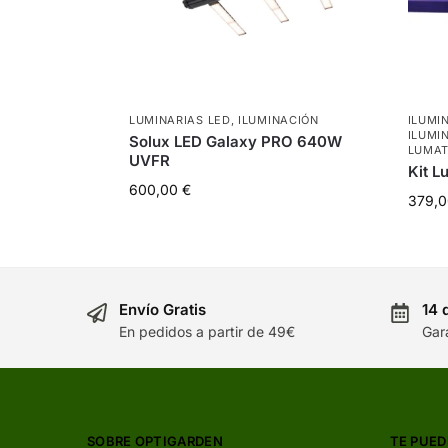
LUMINARIAS LED
,
ILUMINACIÓN
ILUMI
ILUMI
Solux LED Galaxy PRO 640W
LUMAT
UVFR
Kit 
600,00
€
379,
Envío Gratis
14 
En pedidos a partir de 49€
Gar
SOBRE OPTIGARDEN
TE PUED