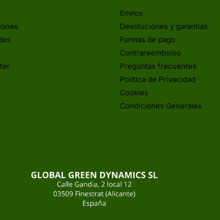
Envíos
iones
Devoluciones y garantías
des
Formas de pago
Contrareembolso
ter
Preguntas frecuentes
Política de Privacidad
Cookies
Condiciones Generales