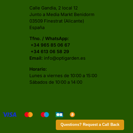
Calle Gandia, 2 local 12
Junto a Media Markt Benidorm
03509 Finestrat (Alicante)
España
Tfno. / WhatsApp:
+34 965 85 06 67
+34 613 06 58 29
Email:
info@optigarden.es
Horario:
Lunes a viernes de 10:00 a 15:00
Sábados de 10:00 a 14:00
Questions? Request a Call Back