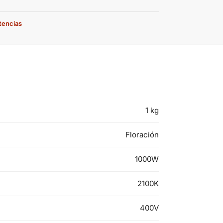
stencias
1 kg
Floración
1000W
2100K
400V