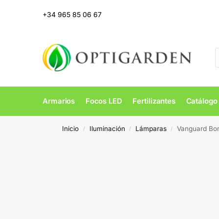
+34 965 85 06 67
Armarios
Focos LED
Fertilizantes
Catálogo
Inicio
Iluminación
Lámparas
Vanguard Bo
/
/
/