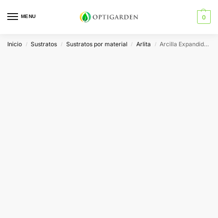
MENU
0
Inicio
Sustratos
Sustratos por material
Arlita
Arcilla Expandida (Arlita) 3L
/
/
/
/