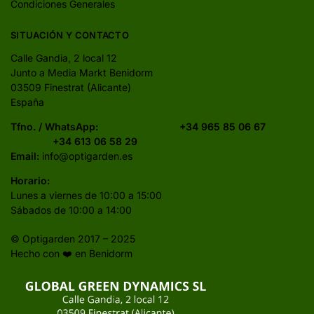
Condiciones Generales
SITUACIÓN Y CONTACTO
Calle Gandia, 2 local 12
Junto a Media Markt Benidorm
03509 Finestrat (Alicante)
España
Tfno. / WhatsApp:
+34 965 85 06 67
+34 613 06 58 29
Email:
info@optigarden.es
Horario:
Lunes a viernes de 10:00 a 15:00
Sábados de 10:00 a 14:00
© Optigarden 2017 – 2025
Hecho con ❤️ en Benidorm