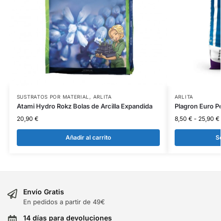
SUSTRATOS POR MATERIAL
,
ARLITA
ARLITA
Atami Hydro Rokz Bolas de Arcilla Expandida
Plagron Euro P
20,90
€
8,50
€
-
25,90
€
Añadir al carrito
S
Envío Gratis
En pedidos a partir de 49€
14 días para devoluciones