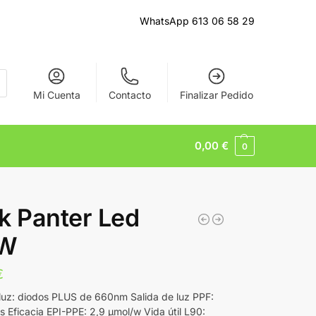
WhatsApp 613 06 58 29
Mi Cuenta
Contacto
Finalizar Pedido
0,00
€
0
k Panter Led
0W
€
luz: diodos PLUS de 660nm Salida de luz PPF:
s Eficacia EPI-PPE: 2,9 μmol/w Vida útil L90: