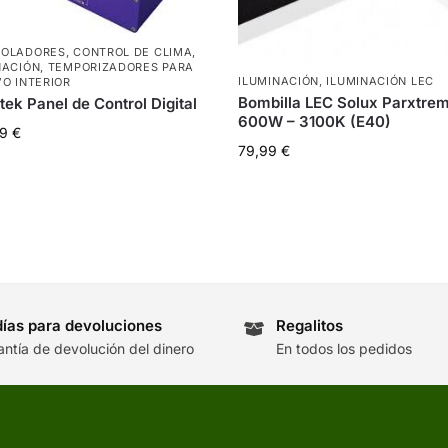
ROLADORES
,
CONTROL DE CLIMA
,
NACIÓN
,
TEMPORIZADORES PARA
ILUMINACIÓN
,
ILUMINACIÓN LEC
VO INTERIOR
Bombilla LEC Solux Parxtre
ek Panel de Control Digital
600W – 3100K (E40)
99
€
79,99
€
días para devoluciones
Regalitos
antía de devolución del dinero
En todos los pedidos