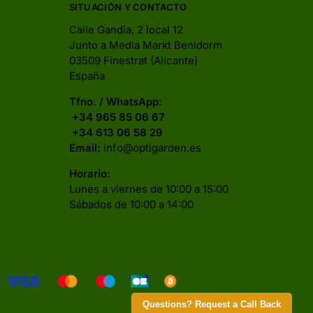
SITUACIÓN Y CONTACTO
Calle Gandia, 2 local 12
Junto a Media Markt Benidorm
03509 Finestrat (Alicante)
España
Tfno. / WhatsApp:
+34 965 85 06 67
+34 613 06 58 29
Email:
info@optigarden.es
Horario:
Lunes a viernes de 10:00 a 15:00
Sábados de 10:00 a 14:00
Questions? Request a Call Back