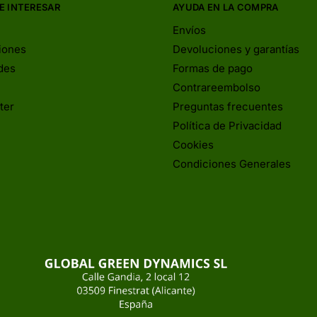
E INTERESAR
AYUDA EN LA COMPRA
Envíos
iones
Devoluciones y garantías
des
Formas de pago
Contrareembolso
ter
Preguntas frecuentes
Política de Privacidad
Cookies
Condiciones Generales