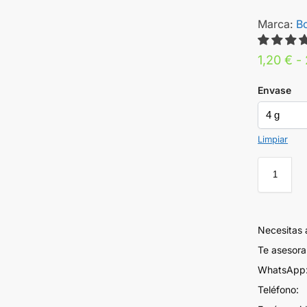
Marca:
B
1,20
€
-
Envase
Limpiar
Necesitas
Te asesor
WhatsApp:
Teléfono: