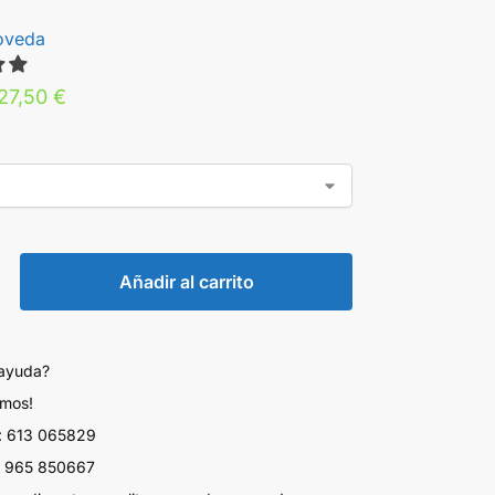
oveda
27,50
€
Añadir al carrito
 ayuda?
amos!
 613 065829
 965 850667