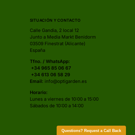
SITUACIÓN Y CONTACTO
Calle Gandia, 2 local 12
Junto a Media Markt Benidorm
03509 Finestrat (Alicante)
España
Tfno. / WhatsApp:
+34 965 85 06 67
+34 613 06 58 29
Email:
info@optigarden.es
Horario:
Lunes a viernes de 10:00 a 15:00
Sábados de 10:00 a 14:00
Questions? Request a Call Back