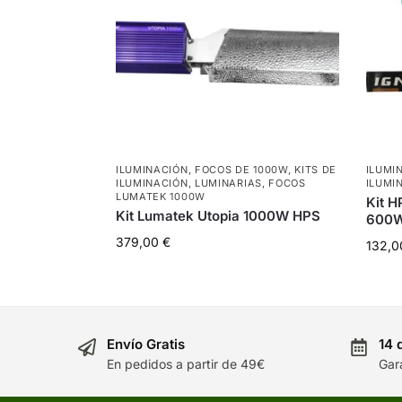
ILUMINACIÓN
,
FOCOS DE 1000W
,
KITS DE
ILUMI
ILUMINACIÓN
,
LUMINARIAS
,
FOCOS
ILUMI
LUMATEK 1000W
Kit H
Kit Lumatek Utopia 1000W HPS
600
379,00
€
132,
Envío Gratis
14 
En pedidos a partir de 49€
Gar