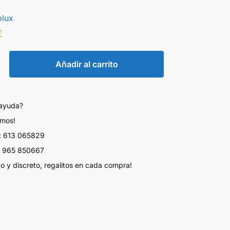
olux
€
Añadir al carrito
 ayuda?
amos!
 613 065829
 965 850667
do y discreto, regalitos en cada compra!