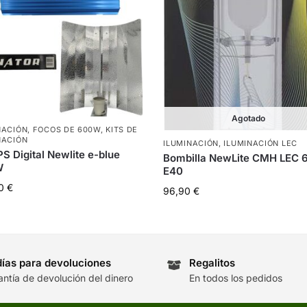
Agotado
NACIÓN
,
FOCOS DE 600W
,
KITS DE
NACIÓN
ILUMINACIÓN
,
ILUMINACIÓN LEC
PS Digital Newlite e-blue
Bombilla NewLite CMH LEC
W
E40
00
€
96,90
€
días para devoluciones
Regalitos
antía de devolución del dinero
En todos los pedidos