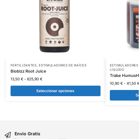
FERTILIZANTES
,
ESTIMULADORES DE RAÍCES
ESTIMULADORES 
LÍQUIDO
Biobizz Root Juice
Trabe HumusHe
13,50
€
-
625,90
€
10,90
€
-
41,50
Seleccionar opciones
S
Envío Gratis