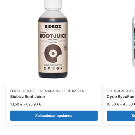
FERTILIZANTES
,
ESTIMULADORES DE RAÍCES
ESTIMULADORES 
Biobizz Root Juice
Cyco RyzoFuel 
13,50
€
-
625,90
€
10,50
€
-
45,50
Seleccionar opciones
S