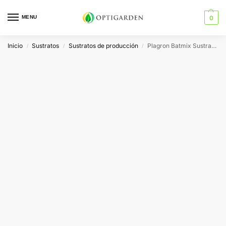
MENU
0
Inicio
Sustratos
Sustratos de producción
Plagron Batmix Sustrato con Guano de Murciélago
/
/
/