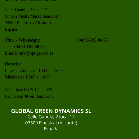
Calle Gandia, 2 local 12
Junto a Media Markt Benidorm
03509 Finestrat (Alicante)
España
Tfno. / WhatsApp:
+34 965 85 06 67
+34 613 06 58 29
Email:
info@optigarden.es
Horario:
Lunes a viernes de 10:00 a 15:00
Sábados de 10:00 a 14:00
© Optigarden 2017 – 2025
Hecho con ❤️ en Benidorm