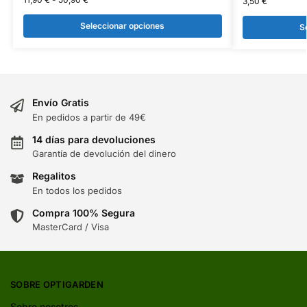
3,50
€
Seleccionar opciones
S
Envío Gratis
En pedidos a partir de 49€
14 días para devoluciones
Garantía de devolución del dinero
Regalitos
En todos los pedidos
Compra 100% Segura
MasterCard / Visa
SOBRE OPTIGARDEN
Sobre nosotros