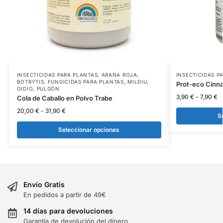
INSECTICIDAS PARA PLANTAS
,
ARAÑA ROJA
,
INSECTICIDAS P
BOTRYTIS
,
FUNGICIDAS PARA PLANTAS
,
MILDIU
,
Prot-eco Cinna
OIDIO
,
PULGÓN
3,90
€
-
7,90
€
Cola de Caballo en Polvo Trabe
20,00
€
-
31,90
€
S
Seleccionar opciones
Envío Gratis
En pedidos a partir de 49€
14 días para devoluciones
Garantía de devolución del dinero