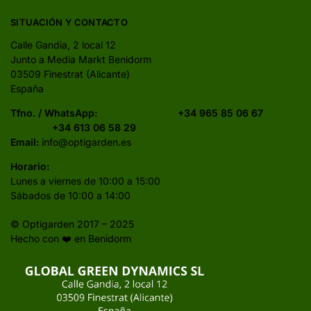
SITUACIÓN Y CONTACTO
Calle Gandia, 2 local 12
Junto a Media Markt Benidorm
03509 Finestrat (Alicante)
España
Tfno. / WhatsApp:
+34 965 85 06 67
+34 613 06 58 29
Email:
info@optigarden.es
Horario:
Lunes a viernes de 10:00 a 15:00
Sábados de 10:00 a 14:00
© Optigarden 2017 – 2025
Hecho con ❤️ en Benidorm