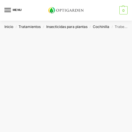
MENU
0
Inicio
Tratamientos
Insecticidas para plantas
Cochinilla
Trabe Amino CCK Aminoácidos para Plantas
/
/
/
/