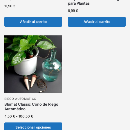
para Plantas
11,90
€
8,99
€
Añadir al carrito
Añadir al carrito
RIEGO AUTOMÁTICO
Blumat Classic Cono de Riego
Automático
4,50
€
-
100,50
€
Seleccionar opciones