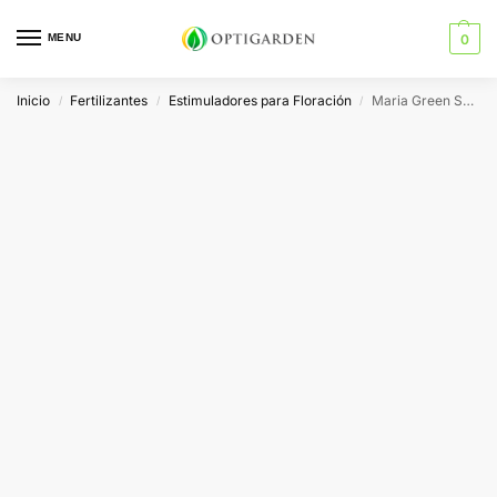
MENU
0
Inicio
Fertilizantes
Estimuladores para Floración
Maria Green SuperFlower
/
/
/