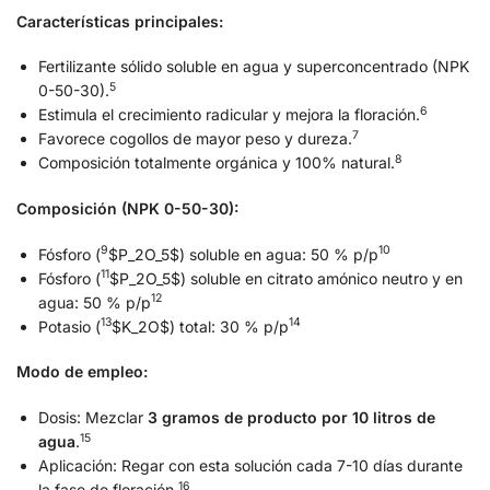
Características principales:
Fertilizante sólido soluble en agua y superconcentrado (NPK
5
0-50-30).
6
Estimula el crecimiento radicular y mejora la floración.
7
Favorece cogollos de mayor peso y dureza.
8
Composición totalmente orgánica y 100% natural.
Composición (NPK 0-50-30):
9
10
Fósforo (
$P_2O_5$) soluble en agua: 50 % p/p
11
Fósforo (
$P_2O_5$) soluble en citrato amónico neutro y en
12
agua: 50 % p/p
13
14
Potasio (
$K_2O$) total: 30 % p/p
Modo de empleo:
Dosis: Mezclar
3 gramos de producto por 10 litros de
15
agua
.
Aplicación: Regar con esta solución cada 7-10 días durante
16
la fase de floración.