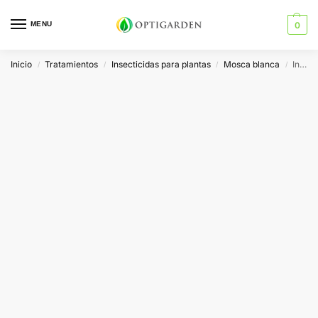
MENU
0
Inicio
Tratamientos
Insecticidas para plantas
Mosca blanca
Insecticida – Acaricida Neudorff Spruzit RTU
/
/
/
/