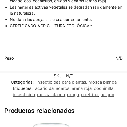
cicadélicos, cochinillas, orugas y ácaros (araña roja).
Las materias activas vegetales se degradan rápidamente en
la naturaleza.
No daña las abejas si se usa correctamente.
CERTIFICADO AGRICULTURA ECOLÓGICA*.
Peso
N/D
SKU:
N/D
Categorías:
Insecticidas para plantas
,
Mosca blanca
Etiquetas:
acaricida
,
acaros
,
araña roja
,
cochinilla
,
insecticida
,
mosca blanca
,
oruga
,
piretrina
,
pulgon
Productos relacionados